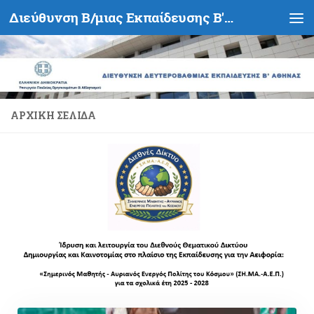
Διεύθυνση Β/μιας Εκπαίδευσης Β' Αθήνας - Υπουργείο Παιδείας, Θρησκευμάτων και Αθλητισμού- Ελληνική Δημοκρατία
Skip to content
ΑΡΧΙΚΉ ΣΕΛΊΔΑ