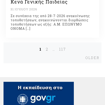
Κενά Γενικής Παιδείας
31 ΙΟΥΛΊΟΥ 2026
Σε συνέχεια της από 28-7-2026 ανακοίνωσης
τοποθετήσεων, ανακοινώνονται διορθώσεις
τοποθετήσεων ως εξής: Α.Μ. ΕΠΩΝΥΜΟ
ΟΝΟΜΑ […]
1
2
…
117
Posts
Ol
OLDER
navigation