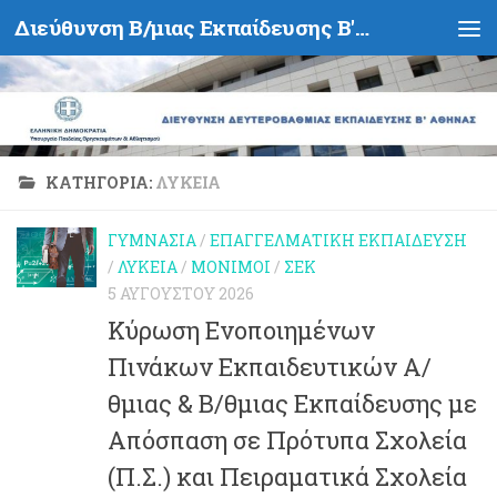
Διεύθυνση Β/μιας Εκπαίδευσης Β' Αθήνας - Υπουργείο Παιδείας, Θρησκευμάτων και Αθλητισμού- Ελληνική Δημοκρατία
Skip to content
ΚΑΤΗΓΟΡΊΑ:
ΛΎΚΕΙΑ
ΓΥΜΝΆΣΙΑ
/
ΕΠΑΓΓΕΛΜΑΤΙΚΉ ΕΚΠΑΊΔΕΥΣΗ
/
ΛΎΚΕΙΑ
/
ΜΌΝΙΜΟΙ
/
ΣΕΚ
5 ΑΥΓΟΎΣΤΟΥ 2026
Κύρωση Ενοποιημένων
Πινάκων Εκπαιδευτικών Α/
θμιας & Β/θμιας Εκπαίδευσης με
Απόσπαση σε Πρότυπα Σχολεία
(Π.Σ.) και Πειραματικά Σχολεία