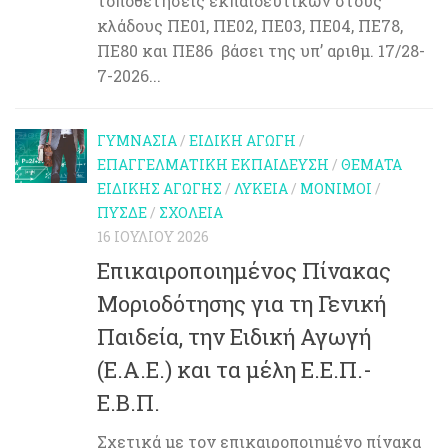
τοποθετήσεις εκπαιδευτικών στους
κλάδους ΠΕ01, ΠΕ02, ΠΕ03, ΠΕ04, ΠΕ78,
ΠΕ80 και ΠΕ86 βάσει της υπ’ αριθμ. 17/28-
7-2026...
ΓΥΜΝΆΣΙΑ
/
ΕΙΔΙΚΉ ΑΓΩΓΉ
/
ΕΠΑΓΓΕΛΜΑΤΙΚΉ ΕΚΠΑΊΔΕΥΣΗ
/
ΘΈΜΑΤΑ
ΕΙΔΙΚΉΣ ΑΓΩΓΉΣ
/
ΛΎΚΕΙΑ
/
ΜΌΝΙΜΟΙ
/
ΠΥΣΔΕ
/
ΣΧΟΛΕΊΑ
16 ΙΟΥΛΊΟΥ 2026
Eπικαιροποιημένος Πίνακας
Μοριοδότησης για τη Γενική
Παιδεία, την Ειδική Αγωγή
(Ε.Α.Ε.) και τα μέλη Ε.Ε.Π.-
Ε.Β.Π.
Σχετικά με τον επικαιροποιημένο πίνακα