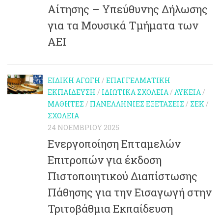
Αίτησης – Υπεύθυνης Δήλωσης
για τα Μουσικά Τμήματα των
ΑΕΙ
ΕΙΔΙΚΉ ΑΓΩΓΉ
/
ΕΠΑΓΓΕΛΜΑΤΙΚΉ
ΕΚΠΑΊΔΕΥΣΗ
/
ΙΔΙΩΤΙΚΆ ΣΧΟΛΕΊΑ
/
ΛΎΚΕΙΑ
/
ΜΑΘΗΤΈΣ
/
ΠΑΝΕΛΛΉΝΙΕΣ ΕΞΕΤΆΣΕΙΣ
/
ΣΕΚ
/
ΣΧΟΛΕΊΑ
24 ΝΟΕΜΒΡΊΟΥ 2025
Ενεργοποίηση Επταμελών
Επιτροπών για έκδοση
Πιστοποιητικού Διαπίστωσης
Πάθησης για την Εισαγωγή στην
Τριτοβάθμια Εκπαίδευση