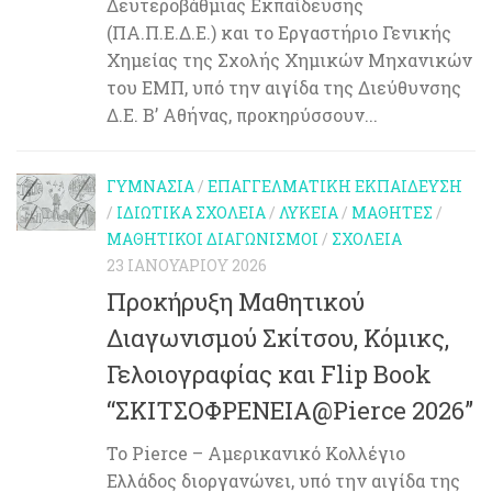
Δευτεροβάθμιας Εκπαίδευσης
(ΠΑ.Π.Ε.Δ.Ε.) και το Εργαστήριο Γενικής
Χημείας της Σχολής Χημικών Μηχανικών
του ΕΜΠ, υπό την αιγίδα της Διεύθυνσης
Δ.Ε. Β’ Αθήνας, προκηρύσσουν...
ΓΥΜΝΆΣΙΑ
/
ΕΠΑΓΓΕΛΜΑΤΙΚΉ ΕΚΠΑΊΔΕΥΣΗ
/
ΙΔΙΩΤΙΚΆ ΣΧΟΛΕΊΑ
/
ΛΎΚΕΙΑ
/
ΜΑΘΗΤΈΣ
/
ΜΑΘΗΤΙΚΟΊ ΔΙΑΓΩΝΙΣΜΟΊ
/
ΣΧΟΛΕΊΑ
23 ΙΑΝΟΥΑΡΊΟΥ 2026
Προκήρυξη Μαθητικού
Διαγωνισμού Σκίτσου, Κόμικς,
Γελοιογραφίας και Flip Book
“ΣΚΙΤΣΟΦΡΕΝΕΙΑ@Pierce 2026”
Το Pierce – Αμερικανικό Κολλέγιο
Ελλάδος διοργανώνει, υπό την αιγίδα της