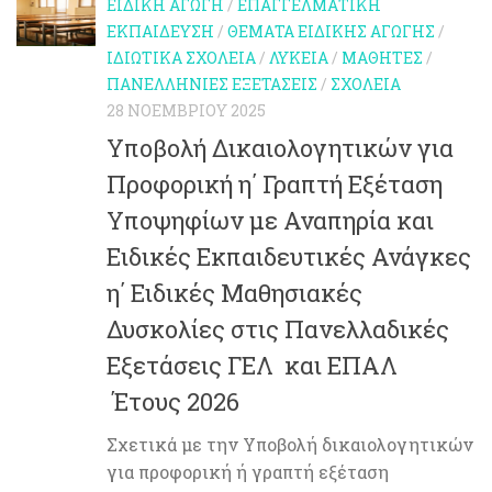
ΕΙΔΙΚΉ ΑΓΩΓΉ
/
ΕΠΑΓΓΕΛΜΑΤΙΚΉ
ΕΚΠΑΊΔΕΥΣΗ
/
ΘΈΜΑΤΑ ΕΙΔΙΚΉΣ ΑΓΩΓΉΣ
/
ΙΔΙΩΤΙΚΆ ΣΧΟΛΕΊΑ
/
ΛΎΚΕΙΑ
/
ΜΑΘΗΤΈΣ
/
ΠΑΝΕΛΛΉΝΙΕΣ ΕΞΕΤΆΣΕΙΣ
/
ΣΧΟΛΕΊΑ
28 ΝΟΕΜΒΡΊΟΥ 2025
Υποβολή Δικαιολογητικών για
Προφορική η΄ Γραπτή Εξέταση
Υποψηφίων με Αναπηρία και
Ειδικές Εκπαιδευτικές Ανάγκες
η΄ Ειδικές Μαθησιακές
Δυσκολίες στις Πανελλαδικές
Εξετάσεις ΓΕΛ και ΕΠΑΛ
Έτους 2026
Σχετικά με την Υποβολή δικαιολογητικών
για προφορική ή γραπτή εξέταση