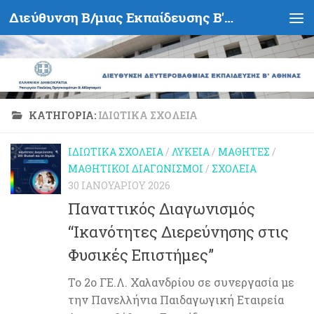
Διεύθυνση Β/μιας Εκπαίδευσης Β' Αθήνας - Υπουργείο Παιδείας, Θρησκευμάτων και Αθλητισμού- Ελληνική Δημοκρατία
Skip to content
ΚΑΤΗΓΟΡΊΑ:
ΙΔΙΩΤΙΚΆ ΣΧΟΛΕΊΑ
ΙΔΙΩΤΙΚΆ ΣΧΟΛΕΊΑ
/
ΛΎΚΕΙΑ
/
ΜΑΘΗΤΈΣ
/
ΜΑΘΗΤΙΚΟΊ ΔΙΑΓΩΝΙΣΜΟΊ
/
ΣΧΟΛΕΊΑ
30 ΙΑΝΟΥΑΡΊΟΥ 2026
Παναττικός Διαγωνισμός
“Ικανότητες Διερεύνησης στις
Φυσικές Επιστήμες”
Το 2o ΓΕ.Λ. Χαλανδρίου σε συνεργασία με
την Πανελλήνια Παιδαγωγική Εταιρεία