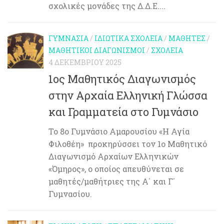
σχολικές μονάδες της Δ.Δ.Ε....
ΓΥΜΝΆΣΙΑ
/
ΙΔΙΩΤΙΚΆ ΣΧΟΛΕΊΑ
/
ΜΑΘΗΤΈΣ
/
ΜΑΘΗΤΙΚΟΊ ΔΙΑΓΩΝΙΣΜΟΊ
/
ΣΧΟΛΕΊΑ
4 ΔΕΚΕΜΒΡΊΟΥ 2025
1ος Μαθητικός Διαγωνισμός
στην Αρχαία Ελληνική Γλώσσα
και Γραμματεία στο Γυμνάσιο
Το 8ο Γυμνάσιο Αμαρουσίου «Η Αγία
Φιλοθέη» προκηρύσσει τον 1ο Μαθητικό
Διαγωνισμό Αρχαίων Ελληνικών
«Όμηρος», ο οποίος απευθύνεται σε
μαθητές/μαθήτριες της Α΄ και Γ΄
Γυμνασίου.