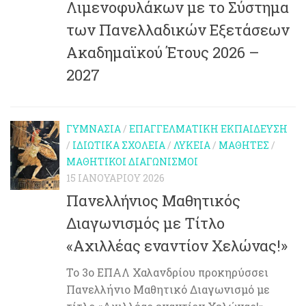
Λιμενοφυλάκων με το Σύστημα
των Πανελλαδικών Εξετάσεων
Ακαδημαϊκού Έτους 2026 –
2027
ΓΥΜΝΆΣΙΑ
/
ΕΠΑΓΓΕΛΜΑΤΙΚΉ ΕΚΠΑΊΔΕΥΣΗ
/
ΙΔΙΩΤΙΚΆ ΣΧΟΛΕΊΑ
/
ΛΎΚΕΙΑ
/
ΜΑΘΗΤΈΣ
/
ΜΑΘΗΤΙΚΟΊ ΔΙΑΓΩΝΙΣΜΟΊ
15 ΙΑΝΟΥΑΡΊΟΥ 2026
Πανελλήνιος Μαθητικός
Διαγωνισμός με Τίτλο
«Αχιλλέας εναντίον Χελώνας!»
Το 3ο ΕΠΑΛ Χαλανδρίου προκηρύσσει
Πανελλήνιο Μαθητικό Διαγωνισμό με