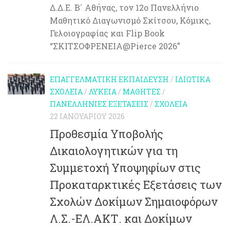
Δ.Δ.Ε. Β΄ Αθήνας, τον 12ο Πανελλήνιο
Μαθητικό Διαγωνισμό Σκίτσου, Κόμικς,
Γελοιογραφίας και Flip Book
“ΣΚΙΤΣΟΦΡΕΝΕΙΑ@Pierce 2026”
ΕΠΑΓΓΕΛΜΑΤΙΚΉ ΕΚΠΑΊΔΕΥΣΗ
/
ΙΔΙΩΤΙΚΆ
ΣΧΟΛΕΊΑ
/
ΛΎΚΕΙΑ
/
ΜΑΘΗΤΈΣ
/
ΠΑΝΕΛΛΉΝΙΕΣ ΕΞΕΤΆΣΕΙΣ
/
ΣΧΟΛΕΊΑ
22 ΙΑΝΟΥΑΡΊΟΥ 2026
Προθεσμία Υποβολής
Δικαιολογητικών για τη
Συμμετοχή Υποψηφίων στις
Προκαταρκτικές Εξετάσεις των
Σχολών Δοκίμων Σημαιοφόρων
Λ.Σ.-ΕΛ.ΑΚΤ. και Δοκίμων