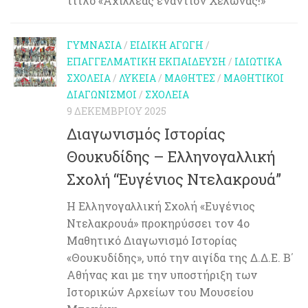
τίτλο «Αχιλλέας εναντίον Χελώνας!»
ΓΥΜΝΆΣΙΑ
/
ΕΙΔΙΚΉ ΑΓΩΓΉ
/
ΕΠΑΓΓΕΛΜΑΤΙΚΉ ΕΚΠΑΊΔΕΥΣΗ
/
ΙΔΙΩΤΙΚΆ
ΣΧΟΛΕΊΑ
/
ΛΎΚΕΙΑ
/
ΜΑΘΗΤΈΣ
/
ΜΑΘΗΤΙΚΟΊ
ΔΙΑΓΩΝΙΣΜΟΊ
/
ΣΧΟΛΕΊΑ
9 ΔΕΚΕΜΒΡΊΟΥ 2025
Διαγωνισμός Ιστορίας
Θουκυδίδης – Ελληνογαλλική
Σχολή “Ευγένιος Ντελακρουά”
Η Ελληνογαλλική Σχολή «Ευγένιος
Ντελακρουά» προκηρύσσει τον 4ο
Μαθητικό Διαγωνισμό Ιστορίας
«Θουκυδίδης», υπό την αιγίδα της Δ.Δ.Ε. Β΄
Αθήνας και με την υποστήριξη των
Ιστορικών Αρχείων του Μουσείου