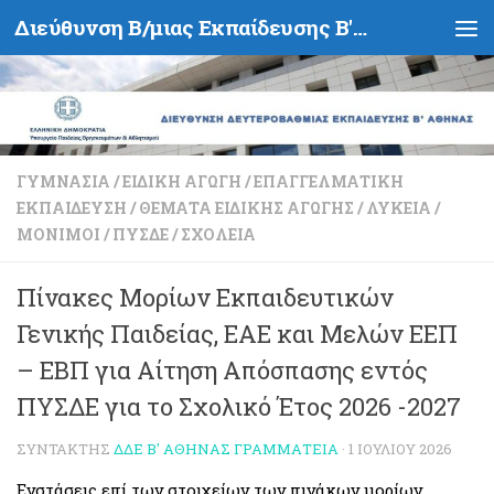
Διεύθυνση Β/μιας Εκπαίδευσης Β' Αθήνας - Υπουργείο Παιδείας, Θρησκευμάτων και Αθλητισμού- Ελληνική Δημοκρατία
Skip to content
ΓΥΜΝΆΣΙΑ
/
ΕΙΔΙΚΉ ΑΓΩΓΉ
/
ΕΠΑΓΓΕΛΜΑΤΙΚΉ
ΕΚΠΑΊΔΕΥΣΗ
/
ΘΈΜΑΤΑ ΕΙΔΙΚΉΣ ΑΓΩΓΉΣ
/
ΛΎΚΕΙΑ
/
ΜΌΝΙΜΟΙ
/
ΠΥΣΔΕ
/
ΣΧΟΛΕΊΑ
Πίνακες Μορίων Εκπαιδευτικών
Γενικής Παιδείας, ΕΑΕ και Μελών ΕΕΠ
– ΕΒΠ για Αίτηση Απόσπασης εντός
ΠΥΣΔΕ για το Σχολικό Έτος 2026 -2027
ΣΥΝΤΆΚΤΗΣ
ΔΔΕ Β' ΑΘΉΝΑΣ ΓΡΑΜΜΑΤΕΊΑ
·
1 ΙΟΥΛΊΟΥ 2026
Ενστάσεις επί των στοιχείων των πινάκων μορίων,