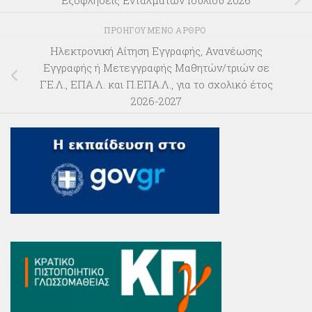
ΠΡΟΗΓΟΎΜΕΝΟ ΆΡΘΡΟ
Ηλεκτρονική Αίτηση Εγγραφής, Ανανέωσης
Εγγραφής ή Μετεγγραφής Μαθητών/τριών σε
ΓΕ.Λ., ΕΠΑ.Λ. και Π.ΕΠΑ.Λ., για το σχολικό έτος
2026-2027