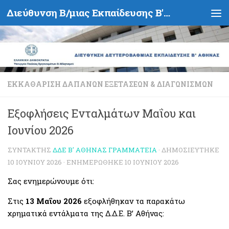
Διεύθυνση Β/μιας Εκπαίδευσης Β' Αθήνας - Υπουργείο Παιδείας, Θρησκευμάτων και Αθλητισμού- Ελληνική Δημοκρατία
Skip to content
ΕΚΚΑΘΆΡΙΣΗ ΔΑΠΑΝΏΝ ΕΞΕΤΆΣΕΩΝ & ΔΙΑΓΩΝΙΣΜΏΝ
Εξοφλήσεις Ενταλμάτων Μαΐου και
Ιουνίου 2026
ΣΥΝΤΆΚΤΗΣ
ΔΔΕ Β' ΑΘΉΝΑΣ ΓΡΑΜΜΑΤΕΊΑ
· ΔΗΜΟΣΙΕΎΤΗΚΕ
10 ΙΟΥΝΊΟΥ 2026
· ΕΝΗΜΕΡΏΘΗΚΕ
10 ΙΟΥΝΊΟΥ 2026
Σας ενημερώνουμε ότι:
Στις
13 Μαΐου 2026
εξοφλήθηκαν τα παρακάτω
χρηματικά εντάλματα της Δ.Δ.Ε. Β’ Αθήνας: