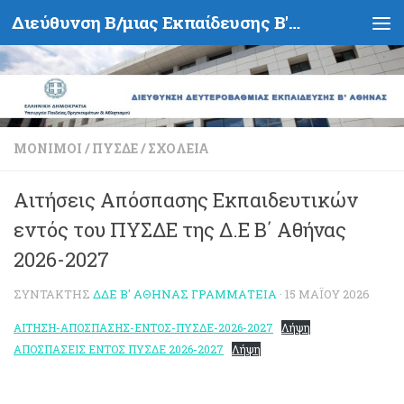
Διεύθυνση Β/μιας Εκπαίδευσης Β' Αθήνας - Υπουργείο Παιδείας, Θρησκευμάτων και Αθλητισμού- Ελληνική Δημοκρατία
Skip to content
ΜΌΝΙΜΟΙ
/
ΠΥΣΔΕ
/
ΣΧΟΛΕΊΑ
Αιτήσεις Απόσπασης Εκπαιδευτικών
εντός του ΠΥΣΔΕ της Δ.Ε Β΄ Αθήνας
2026-2027
ΣΥΝΤΆΚΤΗΣ
ΔΔΕ Β' ΑΘΉΝΑΣ ΓΡΑΜΜΑΤΕΊΑ
·
15 ΜΑΪ́ΟΥ 2026
ΑΙΤΗΣΗ-ΑΠΟΣΠΑΣΗΣ-ΕΝΤΟΣ-ΠΥΣΔΕ-2026-2027
Λήψη
ΑΠΟΣΠΑΣΕΙΣ ΕΝΤΟΣ ΠΥΣΔΕ 2026-2027
Λήψη