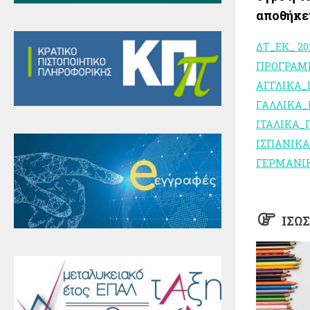
αποθήκε
ΔΤ_ΕΚ_ 20
ΠΡΟΓΡΑΜΜ
ΑΓΓΛΙΚΑ_
ΓΑΛΛΙΚΑ_
ΙΤΑΛΙΚΑ_
ΙΣΠΑΝΙΚΑ
ΓΕΡΜΑΝΙ
ΊΣΩ