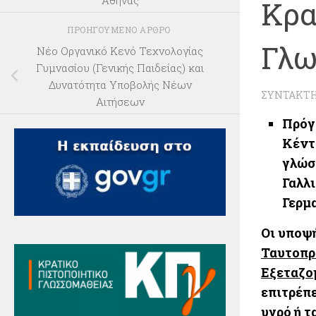
Αθήνας
Κρα
ΠΡΟΗΓΟΎΜΕΝΟ ΆΡΘΡΟ
Γλω
Νέο Οργανικό Κενό Τεχνολογίας
Γυμνασίου (Γενικής Παιδείας) και
Δυνατότητα Υποβολής Νέων
ΣΥΝΤΆΚΤ
Αιτήσεων
Πρόγ
Κέντρ
γλώσ
Γαλλ
Γερμ
Οι υποψ
Ταυτοπρ
Εξεταζομ
επιτρέπ
υγρό ή τ