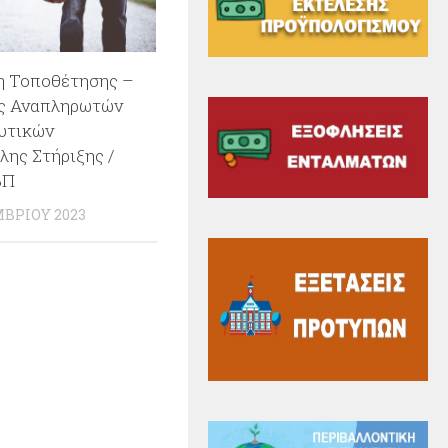
 Τοποθέτησης –
ς Αναπληρωτών
υτικών
λης Στήριξης /
ΒΠ
ΒΡΊΟΥ 2023