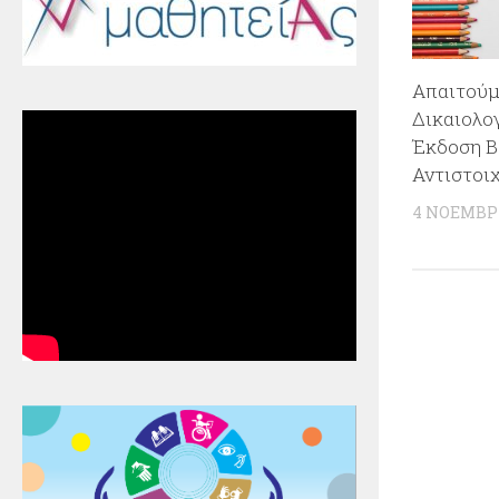
Απαιτούμ
Δικαιολογ
Έκδοση Β
Αντιστοι
4 ΝΟΕΜΒΡΊ