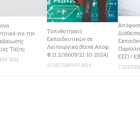
Απόφαση
ενα
Τοποθετήσεις
Διάθεση
ητικά για την
Εκπαιδευτικών σε
Εκπαιδε
εβαίωσης
Λειτουργικά (Κενά Αποφ.:
Παράλλη
χίας Τάξης
Φ.11.2/16609/21-10-2024)
ΕΕΠ / Ε
ΟΥ 2022
22 ΟΚΤΩΒΡΊΟΥ 2024
7 ΣΕΠΤΕΜ