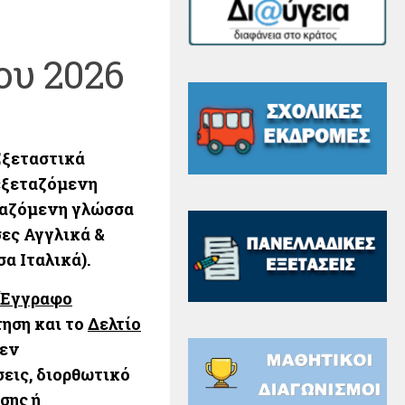
ου 2026
Εξεταστικά
ξεταζόμενη
αζόμενη γλώσσα
ες Αγγλικά &
α Ιταλικά).
Έγγραφο
ηση και το
Δελτίο
Δεν
σεις, διορθωτικό
σης ή