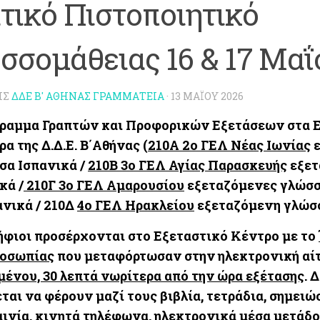
τικό Πιστοποιητικό
σσομάθειας 16 & 17 Μαΐ
ΗΣ
ΔΔΕ Β' ΑΘΉΝΑΣ ΓΡΑΜΜΑΤΕΊΑ
·
13 ΜΑΪ́ΟΥ 2026
ραμμα Γραπτών και Προφορικών Εξετάσεων
στα 
α της Δ.Δ.Ε. Β΄Αθήνας (
210Α 2ο ΓΕΛ Νέας Ιωνίας
ε
σα Ισπανικά /
210Β 3ο ΓΕΛ Αγίας Παρασκευής
εξετ
ικά
/
210Γ 3ο ΓΕΛ Αμαρουσίου
εξεταζόμενες γλώσσ
ανικά / 210Δ
4ο ΓΕΛ Ηρακλείου
εξεταζόμενη γλώσσ
ήφιοι προσέρχονται στο Εξεταστικό Κέντρο με το
οσωπίας
που μεταφόρτωσαν στην ηλεκτρονική αίτ
ένου, 30 λεπτά νωρίτερα από την ώρα εξέτασης
. 
εται
να φέρουν μαζί τους βιβλία, τετράδια, σημειώ
αινία, κινητά τηλέφωνα, ηλεκτρονικά μέσα μετάδο