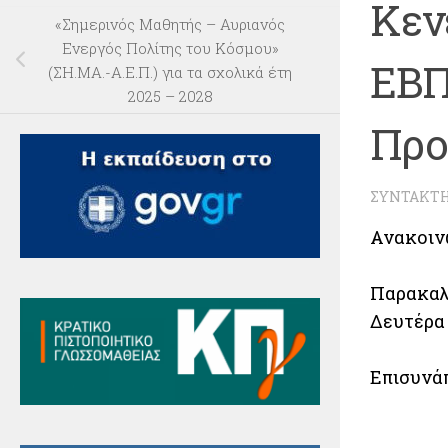
Κεν
«Σημερινός Μαθητής – Αυριανός
Ενεργός Πολίτης του Κόσμου»
ΕΒΠ
(ΣΗ.ΜΑ.-Α.Ε.Π.) για τα σχολικά έτη
2025 – 2028
Προ
ΣΥΝΤΆΚΤ
Ανακοιν
Παρακαλο
Δευτέρα 
Επισυνάπ