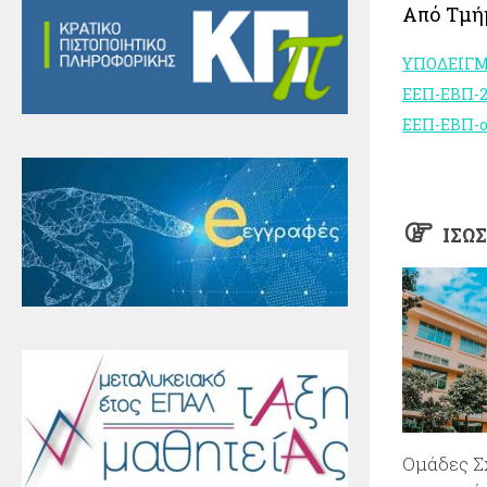
Από Τμήμ
ΥΠΟΔΕΙΓ
ΕΕΠ-ΕΒΠ-
ΕΕΠ-ΕΒΠ-ορ
ΊΣΩ
Ομάδες Σ