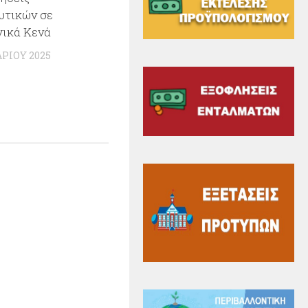
υτικών σε
γικά Κενά
ΑΡΊΟΥ 2025