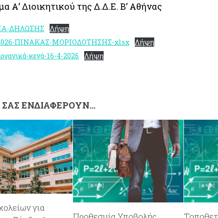
α Α’ Διοικητικού της Δ.Δ.Ε. Β’ Αθήνας
ΜΑ-ΔΗΛΩΣΗΣ
Λήψη
2026-ΠΙΝΑΚΑΣ-ΜΟΡΙΟΔΟΤΗΣΗΣ-xlsx
Λήψη
γανικά-κενά-16-4-2026
Λήψη
Σ ΣΑΣ ΕΝΔΙΑΦΈΡΟΥΝ…
χολείων για
Προθεσμία Υποβολής
Τοποθετ