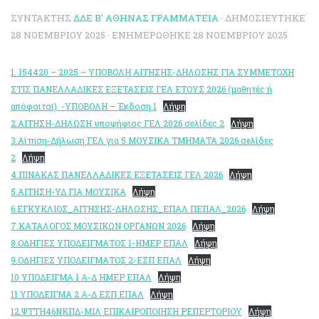
ΣΥΝΤΆΚΤΗΣ
ΔΔΕ Β' ΑΘΉΝΑΣ ΓΡΑΜΜΑΤΕΊΑ
· ΔΗΜΟΣΙΕΎΤΗΚΕ
28 ΝΟΕΜΒΡΊΟΥ 2025
· ΕΝΗΜΕΡΏΘΗΚΕ
28 ΝΟΕΜΒΡΊΟΥ 2025
1. 154420 – 2025 – ΥΠΟΒΟΛΗ ΑΙΤΗΣΗΣ-ΔΗΛΩΣΗΣ ΓΙΑ ΣΥΜΜΕΤΟΧΗ
ΣΤΙΣ ΠΑΝΕΛΛΑΔΙΚΕΣ ΕΞΕΤΑΣΕΙΣ ΓΕΛ ΕΤΟΥΣ 2026 (μαθητές ή
απόφοιτοι). -ΥΠΟΒΟΛΗ – Έκδοση 1
Λήψη
2.ΑΙΤΗΣΗ-ΔΗΛΩΣΗ υποψήφιος ΓΕΛ 2026 σελίδες 2
Λήψη
3.Αίτηση-Δήλωση ΓΕΛ για 5 ΜΟΥΣΙΚΑ ΤΜΗΜΑΤΑ 2026 σελίδες
2
Λήψη
4.ΠΙΝΑΚΑΣ ΠΑΝΕΛΛΑΔΙΚΕΣ ΕΞΕΤΑΣΕΙΣ ΓΕΛ 2026
Λήψη
5.ΑΙΤΗΣΗ-ΥΔ ΓΙΑ ΜΟΥΣΙΚΑ
Λήψη
6.ΕΓΚΥΚΛΙΟΣ_ΑΙΤΗΣΗΣ-ΔΗΛΩΣΗΣ_ΕΠΑΛ ΠΕΠΑΛ_2026
Λήψη
7.ΚΑΤΑΛΟΓΟΣ ΜΟΥΣΙΚΩΝ ΟΡΓΑΝΩΝ 2026
Λήψη
8.ΟΔΗΓΙΕΣ ΥΠΟΔΕΙΓΜΑΤΟΣ 1-ΗΜΕΡ ΕΠΑΛ
Λήψη
9.ΟΔΗΓΙΕΣ ΥΠΟΔΕΙΓΜΑΤΟΣ 2-ΕΣΠ ΕΠΑΛ
Λήψη
10.ΥΠΟΔΕΙΓΜΑ 1 Α-Δ ΗΜΕΡ ΕΠΑΛ
Λήψη
11.ΥΠΟΔΕΙΓΜΑ 2 Α-Δ ΕΣΠ ΕΠΑΛ
Λήψη
12.ΨΤΤΗ46ΝΚΠΔ-ΜΙΛ ΕΠΙΚΑΙΡΟΠΟΙΗΣΗ ΡΕΠΕΡΤΟΡΙΟΥ
Λήψη