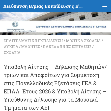
Διεύθυνση Β/μιας Εκπαίδευσης Β' Αθήνας - Υπουργείο Παιδείας, Θρησκευμάτων και Αθλητισμού- Ελληνική Δημοκρατία
Skip to content
ΕΠΑΓΓΕΛΜΑΤΙΚΉ ΕΚΠΑΊΔΕΥΣΗ
/
ΙΔΙΩΤΙΚΆ ΣΧΟΛΕΊΑ
/
ΛΎΚΕΙΑ
/
ΜΑΘΗΤΈΣ
/
ΠΑΝΕΛΛΉΝΙΕΣ ΕΞΕΤΆΣΕΙΣ
/
ΣΧΟΛΕΊΑ
Υποβολή Αίτησης – Δήλωσης Μαθητών/
τριων και Αποφοίτων για Συμμετοχή
στις Πανελλαδικές Εξετάσεις ΓΕΛ &
ΕΠΑΛ Έτους 2026 & Υποβολή Αίτησης –
Υπεύθυνης Δήλωσης για τα Μουσικά
Τμήματα των ΑΕΙ