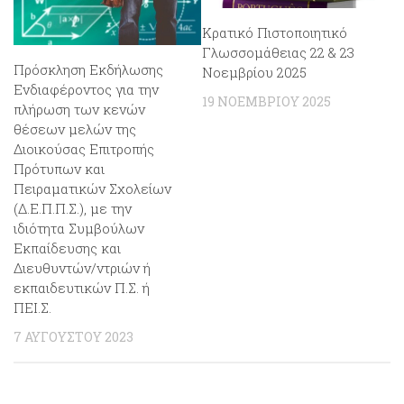
Κρατικό Πιστοποιητικό
Γλωσσομάθειας 22 & 23
Πρόσκληση Εκδήλωσης
Νοεμβρίου 2025
Ενδιαφέροντος για την
19 ΝΟΕΜΒΡΊΟΥ 2025
πλήρωση των κενών
θέσεων μελών της
Διοικούσας Επιτροπής
Πρότυπων και
Πειραματικών Σχολείων
(Δ.Ε.Π.Π.Σ.), με την
ιδιότητα Συμβούλων
Εκπαίδευσης και
Διευθυντών/ντριών ή
εκπαιδευτικών Π.Σ. ή
ΠΕΙ.Σ.
7 ΑΥΓΟΎΣΤΟΥ 2023