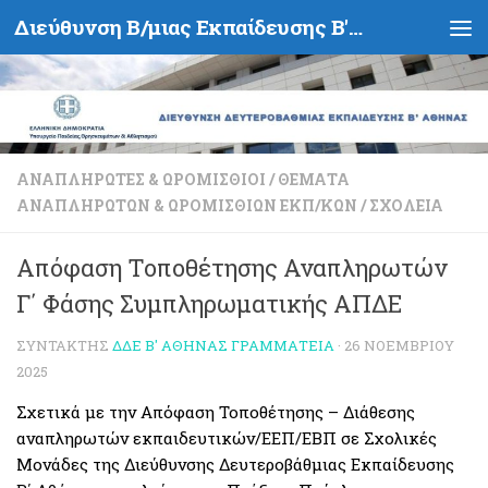
Διεύθυνση Β/μιας Εκπαίδευσης Β' Αθήνας - Υπουργείο Παιδείας, Θρησκευμάτων και Αθλητισμού- Ελληνική Δημοκρατία
Skip to content
ΑΝΑΠΛΗΡΩΤΈΣ & ΩΡΟΜΊΣΘΙΟΙ
/
ΘΈΜΑΤΑ
ΑΝΑΠΛΗΡΩΤΏΝ & ΩΡΟΜΙΣΘΊΩΝ ΕΚΠ/ΚΏΝ
/
ΣΧΟΛΕΊΑ
Απόφαση Τοποθέτησης Αναπληρωτών
Γ΄ Φάσης Συμπληρωματικής ΑΠΔΕ
ΣΥΝΤΆΚΤΗΣ
ΔΔΕ Β' ΑΘΉΝΑΣ ΓΡΑΜΜΑΤΕΊΑ
·
26 ΝΟΕΜΒΡΊΟΥ
2025
Σχετικά με την Απόφαση Τοποθέτησης – Διάθεσης
αναπληρωτών εκπαιδευτικών/ΕΕΠ/ΕΒΠ σε Σχολικές
Μονάδες της Διεύθυνσης Δευτεροβάθμιας Εκπαίδευσης