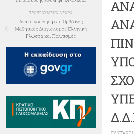
Εκπαίδευσης Ανάληψη 24-11-2025
ΑΝ
ΠΡΟΗΓΟΎΜΕΝΟ ΆΡΘΡΟ
ΑΝ
Ανακοινοποίηση στο Ορθό 6ος
Μαθητικός Διαγωνισμός Ελληνική
Γλώσσα και Πολιτισμός
ΠΙ
ΥΠ
ΣΧΟ
ΥΠΕ
Δ.Δ
ΣΥΝΤΆΚΤ