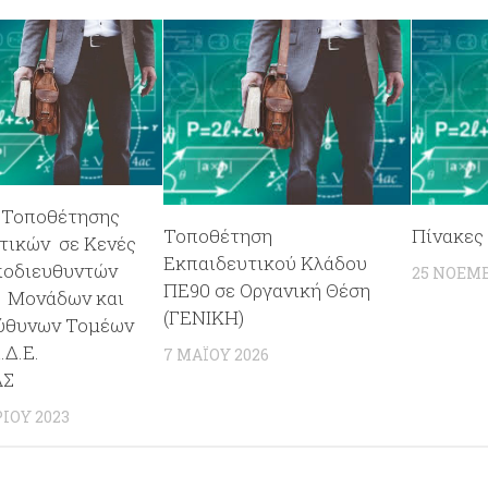
 Τοποθέτησης
Τοποθέτηση
Πίνακες
τικών σε Κενές
Εκπαιδευτικού Κλάδου
ποδιευθυντών
25 ΝΟΕΜΒ
ΠΕ90 σε Οργανική Θέση
 Μονάδων και
(ΓΕΝΙΚΗ)
εύθυνων Τομέων
.Δ.Ε.
7 ΜΑΪ́ΟΥ 2026
ΑΣ
ΊΟΥ 2023