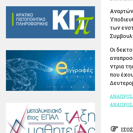
Αναρτών
Υποδιευθ
των ενστ
Συμβουλί
Οι δεκτο
αναπροσ
ντρια τη
που έχου
Δευτερο
ΑΝΑΠΡΟΣ
ΑΝΑΠΡΟΣ
ΊΣΩ