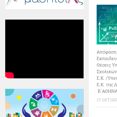
Απόφαση
Εκπαιδευ
Θέσεις Υ
Σχολικών
Ε.Κ. /Υπ
Ε.Κ. της Δ
Β΄ΑΘΗΝ
27 ΟΚΤΩΒΡ