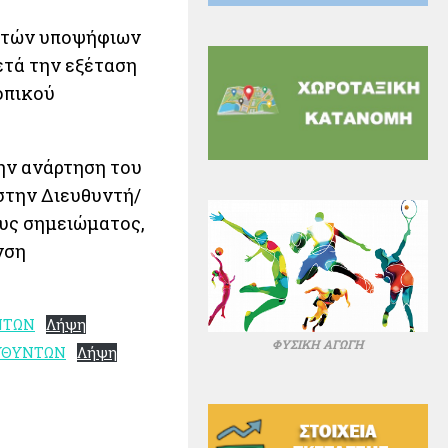
κτών υποψήφιων
ετά την εξέταση
οπικού
την ανάρτηση του
στην Διευθυντή/
ους σημειώματος,
νση
ΝΤΩΝ
Λήψη
ΦΥΣΙΚΗ ΑΓΩΓΗ
ΥΘΥΝΤΩΝ
Λήψη