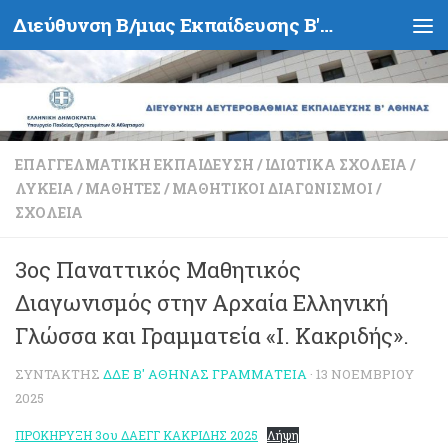
Διεύθυνση Β/μιας Εκπαίδευσης Β' Αθήνας - Υπουργείο Παιδείας, Θρησκευμάτων και Αθλητισμού- Ελληνική Δημοκρατία
Skip to content
ΕΠΑΓΓΕΛΜΑΤΙΚΉ ΕΚΠΑΊΔΕΥΣΗ
/
ΙΔΙΩΤΙΚΆ ΣΧΟΛΕΊΑ
/
ΛΎΚΕΙΑ
/
ΜΑΘΗΤΈΣ
/
ΜΑΘΗΤΙΚΟΊ ΔΙΑΓΩΝΙΣΜΟΊ
/
ΣΧΟΛΕΊΑ
3ος Παναττικός Μαθητικός
Διαγωνισμός στην Αρχαία Ελληνική
Γλώσσα και Γραμματεία «Ι. Κακριδής».
ΣΥΝΤΆΚΤΗΣ
ΔΔΕ Β' ΑΘΉΝΑΣ ΓΡΑΜΜΑΤΕΊΑ
·
13 ΝΟΕΜΒΡΊΟΥ
2025
ΠΡΟΚΗΡΥΞΗ 3ου ΔΑΕΓΓ ΚΑΚΡΙΔΗΣ 2025
Λήψη