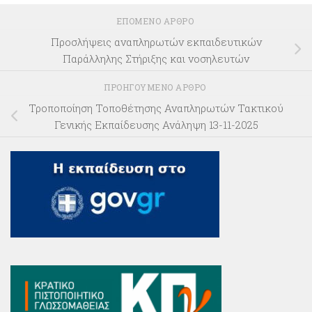
ΕΠΌΜΕΝΟ ΆΡΘΡΟ
Προσλήψεις αναπληρωτών εκπαιδευτικών
Παράλληλης Στήριξης και νοσηλευτών
ΠΡΟΗΓΟΎΜΕΝΟ ΆΡΘΡΟ
Τροποποίηση Τοποθέτησης Αναπληρωτών Τακτικού
Γενικής Εκπαίδευσης Ανάληψη 13-11-2025