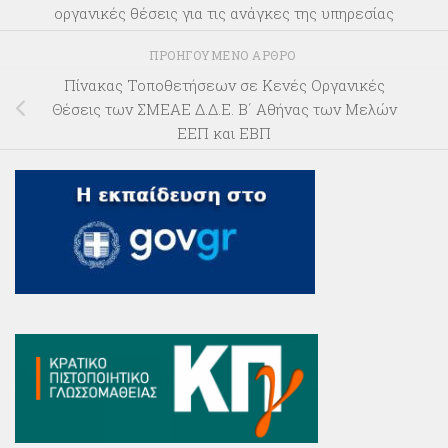
οργανικές θέσεις για τις ανάγκες της υπηρεσίας
ΠΡΟΗΓΟΎΜΕΝΟ ΆΡΘΡΟ
Πίνακας Τοποθετήσεων σε Κενές Οργανικές
Θέσεις των ΣΜΕΑΕ Δ.Δ.Ε. Β΄ Αθήνας των Μελών
ΕΕΠ και ΕΒΠ