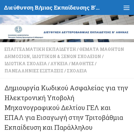
Διεύθυνση Β/μιας Εκπαίδευσης Β' Αθήνας - Υπουργείο Παιδείας, Θρησκευμάτων και Αθλητισμού- Ελληνική Δημοκρατία
Skip to content
ΕΠΑΓΓΕΛΜΑΤΙΚΉ ΕΚΠΑΊΔΕΥΣΗ
/
ΘΈΜΑΤΑ ΜΑΘΗΤΏΝ
ΔΗΜΟΣΊΩΝ, ΙΔΙΩΤΙΚΏΝ & ΞΈΝΩΝ ΣΧΟΛΕΊΩΝ
/
ΙΔΙΩΤΙΚΆ ΣΧΟΛΕΊΑ
/
ΛΎΚΕΙΑ
/
ΜΑΘΗΤΈΣ
/
ΠΑΝΕΛΛΉΝΙΕΣ ΕΞΕΤΆΣΕΙΣ
/
ΣΧΟΛΕΊΑ
Δημιουργία Κωδικού Ασφαλείας για την
Ηλεκτρονική Υποβολή
Μηχανογραφικού Δελτίου ΓΕΛ και
ΕΠΑΛ για Εισαγωγή στην Τριτοβάθμια
Εκπαίδευση και Παράλληλου