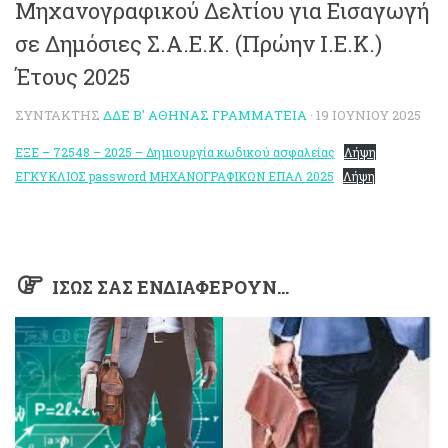
Μηχανογραφικού Δελτίου για Εισαγωγή
σε Δημόσιες Σ.Α.Ε.Κ. (Πρώην Ι.Ε.Κ.)
Έτους 2025
ΣΥΝΤΆΚΤΗΣ
ΔΔΕ Β' ΑΘΉΝΑΣ ΓΡΑΜΜΑΤΕΊΑ
·
19 ΙΟΥΝΊΟΥ 2025
ΕΞΕ – 72548 – 2025 – Δημιουργία κωδικού ασφαλείας
Λήψη
ΕΓΚΥΚΛΙΟΣ password ΜΗΧΑΝΟΓΡΑΦΙΚΩΝ ΕΠΑΛ 2025
Λήψη
ΊΣΩΣ ΣΑΣ ΕΝΔΙΑΦΈΡΟΥΝ…