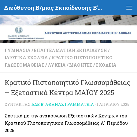
Διεύθυνση Β/μιας Εκπαίδευσης Β' Αθήνας - Υπουργείο Παιδείας, Θρησκευμάτων και Αθλητισμού- Ελληνική Δημοκρατία
Skip to content
ΓΥΜΝΆΣΙΑ
/
ΕΠΑΓΓΕΛΜΑΤΙΚΉ ΕΚΠΑΊΔΕΥΣΗ
/
ΙΔΙΩΤΙΚΆ ΣΧΟΛΕΊΑ
/
ΚΡΑΤΙΚΌ ΠΙΣΤΟΠΟΙΗΤΙΚΌ
ΓΛΩΣΣΟΜΆΘΕΙΑΣ
/
ΛΎΚΕΙΑ
/
ΜΑΘΗΤΈΣ
/
ΣΧΟΛΕΊΑ
Κρατικό Πιστοποιητικό Γλωσσομάθειας
– Εξεταστικά Κέντρα ΜΑΪΟΥ 2025
ΣΥΝΤΆΚΤΗΣ
ΔΔΕ Β' ΑΘΉΝΑΣ ΓΡΑΜΜΑΤΕΊΑ
·
1 ΑΠΡΙΛΊΟΥ 2025
Σχετικά με την ανακοίνωση Εξεταστικών Κέντρων του
Κρατικού Πιστοποιητικού Γλωσσομάθειας Α΄ Περιόδου
2025