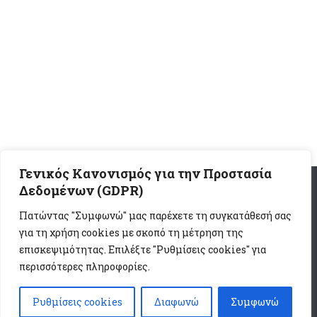
Γενικός Κανονισμός για την Προστασία
Δεδομένων (GDPR)
Διεύθυνση Β/μιας Εκπαίδευσης Β' Αθήνας - Υπουργείο
Πατώντας "Συμφωνώ" μας παρέχετε τη συγκατάθεσή σας
Παιδείας, Θρησκευμάτων και Αθλητισμού- Ελληνική
για τη χρήση cookies με σκοπό τη μέτρηση της
Δημοκρατία © 2026. Όλα τα δικαιώματα κατοχυρωμένα.
επισκεψιμότητας. Επιλέξτε "Ρυθμίσεις cookies" για
Υποστηριζόμενο από
- Έχει σχεδιαστεί με το
Θέμα Ηueman
περισσότερες πληροφορίες.
Ρυθμίσεις cookies
Διαφωνώ
Συμφωνώ