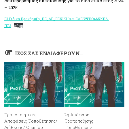
Δευτεροβάθμιας εκπαίδευσης για το διδακτικό έτος 2024
– 2025
Ε1 Ειδική Προκήρυξη_ΠΕ_ΔΕ_ΓΕΝΙΚΗ και ΕΑΕ ΨΨΗΟ46ΝΚΠΔ-
ΠΞ3
Λήψη
ΊΣΩΣ ΣΑΣ ΕΝΔΙΑΦΈΡΟΥΝ…
Τροποποιητικές
2η Απόφαση
Αποφάσεις Τοποθέτησης/
Τροποποίησης
Διάθεσης/ Ωραρίου
Τοποθέτησης