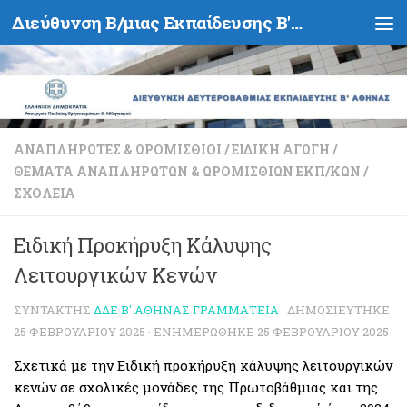
Διεύθυνση Β/μιας Εκπαίδευσης Β' Αθήνας - Υπουργείο Παιδείας, Θρησκευμάτων και Αθλητισμού- Ελληνική Δημοκρατία
Skip to content
ΑΝΑΠΛΗΡΩΤΈΣ & ΩΡΟΜΊΣΘΙΟΙ
/
ΕΙΔΙΚΉ ΑΓΩΓΉ
/
ΘΈΜΑΤΑ ΑΝΑΠΛΗΡΩΤΏΝ & ΩΡΟΜΙΣΘΊΩΝ ΕΚΠ/ΚΏΝ
/
ΣΧΟΛΕΊΑ
Ειδική Προκήρυξη Κάλυψης
Λειτουργικών Κενών
ΣΥΝΤΆΚΤΗΣ
ΔΔΕ Β' ΑΘΉΝΑΣ ΓΡΑΜΜΑΤΕΊΑ
· ΔΗΜΟΣΙΕΎΤΗΚΕ
25 ΦΕΒΡΟΥΑΡΊΟΥ 2025
· ΕΝΗΜΕΡΏΘΗΚΕ
25 ΦΕΒΡΟΥΑΡΊΟΥ 2025
Σχετικά με την Ειδική προκήρυξη κάλυψης λειτουργικών
κενών σε σχολικές μονάδες της Πρωτοβάθμιας και της