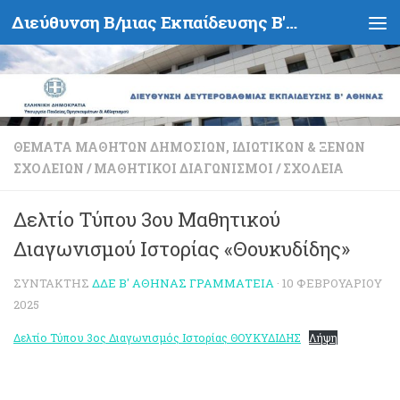
Διεύθυνση Β/μιας Εκπαίδευσης Β' Αθήνας - Υπουργείο Παιδείας, Θρησκευμάτων και Αθλητισμού- Ελληνική Δημοκρατία
Skip to content
ΘΈΜΑΤΑ ΜΑΘΗΤΏΝ ΔΗΜΟΣΊΩΝ, ΙΔΙΩΤΙΚΏΝ & ΞΈΝΩΝ
ΣΧΟΛΕΊΩΝ
/
ΜΑΘΗΤΙΚΟΊ ΔΙΑΓΩΝΙΣΜΟΊ
/
ΣΧΟΛΕΊΑ
Δελτίο Τύπου 3ου Μαθητικού
Διαγωνισμού Ιστορίας «Θουκυδίδης»
ΣΥΝΤΆΚΤΗΣ
ΔΔΕ Β' ΑΘΉΝΑΣ ΓΡΑΜΜΑΤΕΊΑ
·
10 ΦΕΒΡΟΥΑΡΊΟΥ
2025
Δελτίο Τύπου 3ος Διαγωνισμός Ιστορίας ΘΟΥΚΥΔΙΔΗΣ
Λήψη