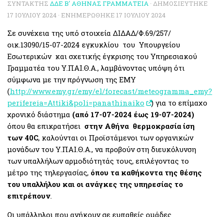
ΣΥΝΤΆΚΤΗΣ
ΔΔΕ Β' ΑΘΉΝΑΣ ΓΡΑΜΜΑΤΕΊΑ
· ΔΗΜΟΣΙΕΎΤΗΚΕ
17 ΙΟΥΛΊΟΥ 2024
· ΕΝΗΜΕΡΏΘΗΚΕ
17 ΙΟΥΛΊΟΥ 2024
Σε συνέχεια της υπό στοιχεία ΔΙΔΑΔ/Φ.69/257/
οικ.13090/15-07-2024 εγκυκλίου του Υπουργείου
Εσωτερικών και σχετικής έγκρισης του Υπηρεσιακού
Γραμματέα του Υ.ΠΑΙ.Θ.Α., λαμβάνοντας υπόψη ότι
σύμφωνα με την πρόγνωση της ΕΜΥ
(
http://www.emy.gr/emy/el/forecast/meteogramma_emy?
perifereia=Attiki&poli=panathinaiko
) για το επίμαχο
χρονικό διάστημα
(από 17-07-2024 έως 19-07-2024)
όπου θα επικρατήσει
στην Αθήνα θερμοκρασία ίση
των 40
C
, καλούνται οι Προϊστάμενοι των οργανικών
μονάδων του Υ.ΠΑΙ.Θ.Α., να προβούν στη διευκόλυνση
των υπαλλήλων αρμοδιότητάς τους, επιλέγοντας το
μέτρο της τηλεργασίας,
όπου τα καθήκοντα της θέσης
του υπαλλήλου και οι ανάγκες της υπηρεσίας το
επιτρέπουν
.
Οι υπάλληλοι που ανήκουν σε ευπαθείς ομάδες