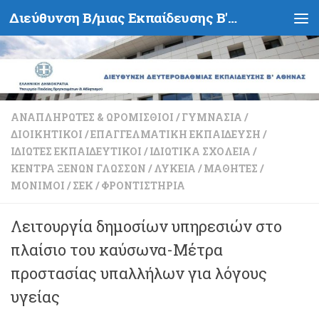
Διεύθυνση Β/μιας Εκπαίδευσης Β' Αθήνας - Υπουργείο Παιδείας, Θρησκευμάτων και Αθλητισμού- Ελληνική Δημοκρατία
Skip to content
ΑΝΑΠΛΗΡΩΤΈΣ & ΩΡΟΜΊΣΘΙΟΙ
/
ΓΥΜΝΆΣΙΑ
/
ΔΙΟΙΚΗΤΙΚΟΊ
/
ΕΠΑΓΓΕΛΜΑΤΙΚΉ ΕΚΠΑΊΔΕΥΣΗ
/
ΙΔΙΏΤΕΣ ΕΚΠΑΙΔΕΥΤΙΚΟΊ
/
ΙΔΙΩΤΙΚΆ ΣΧΟΛΕΊΑ
/
ΚΈΝΤΡΑ ΞΈΝΩΝ ΓΛΩΣΣΏΝ
/
ΛΎΚΕΙΑ
/
ΜΑΘΗΤΈΣ
/
ΜΌΝΙΜΟΙ
/
ΣΕΚ
/
ΦΡΟΝΤΙΣΤΉΡΙΑ
Λειτουργία δημοσίων υπηρεσιών στο
πλαίσιο του καύσωνα-Μέτρα
προστασίας υπαλλήλων για λόγους
υγείας