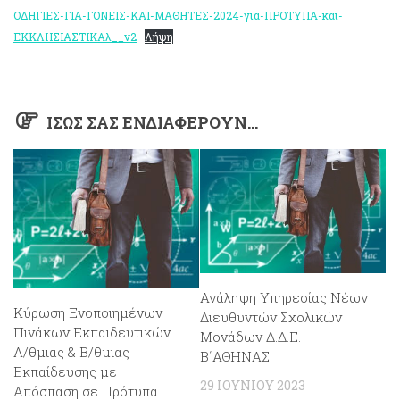
ΟΔΗΓΙΕΣ-ΓΙΑ-ΓΟΝΕΙΣ-ΚΑΙ-ΜΑΘΗΤΕΣ-2024-για-ΠΡΟΤΥΠΑ-και-
ΕΚΚΛΗΣΙΑΣΤΙΚΑλ__v2
Λήψη
ΊΣΩΣ ΣΑΣ ΕΝΔΙΑΦΈΡΟΥΝ…
Ανάληψη Υπηρεσίας Νέων
Κύρωση Ενοποιημένων
Διευθυντών Σχολικών
Πινάκων Εκπαιδευτικών
Μονάδων Δ.Δ.Ε.
Α/θμιας & Β/θμιας
Β΄ΑΘΗΝΑΣ
Εκπαίδευσης με
29 ΙΟΥΝΊΟΥ 2023
Απόσπαση σε Πρότυπα