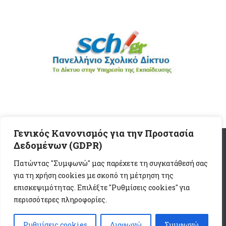
Γενικός Κανονισμός για την Προστασία
Δεδομένων (GDPR)
Διεύθυνση Β/μιας Εκπαίδευσης Β' Αθήνας - Υπουργείο
Πατώντας "Συμφωνώ" μας παρέχετε τη συγκατάθεσή σας
Παιδείας, Θρησκευμάτων και Αθλητισμού- Ελληνική
για τη χρήση cookies με σκοπό τη μέτρηση της
Δημοκρατία © 2026. Όλα τα δικαιώματα κατοχυρωμένα.
επισκεψιμότητας. Επιλέξτε "Ρυθμίσεις cookies" για
Υποστηριζόμενο από
- Έχει σχεδιαστεί με το
Θέμα Ηueman
περισσότερες πληροφορίες.
Ρυθμίσεις cookies
Διαφωνώ
Συμφωνώ