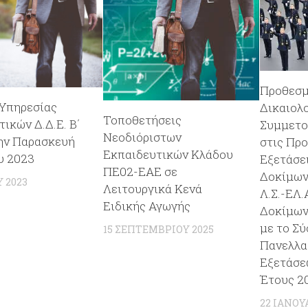
Προθεσμ
Υπηρεσίας
Δικαιολο
Τοποθετήσεις
ικών Δ.Δ.Ε. Β΄
Συμμετο
Νεοδιόριστων
ην Παρασκευή
στις Πρ
Εκπαιδευτικών Κλάδου
υ 2023
Εξετάσε
ΠΕ02-ΕΑΕ σε
Δοκίμων
Υ 2023
Λειτουργικά Κενά
Λ.Σ.-ΕΛ.
Ειδικής Αγωγής
Δοκίμων
με το Σ
15 ΣΕΠΤΕΜΒΡΊΟΥ 2025
Πανελλα
Εξετάσε
Έτους 2
22 ΙΑΝΟΥ