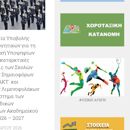
ία Υποβολής
γητικών για τη
χή Υποψηφίων
οκαταρκτικές
ις των Σχολών
 Σημαιοφόρων
ΑΚΤ. και
 Λιμενοφυλάκων
ύστημα των
ΦΥΣΙΚΗ ΑΓΩΓΗ
δικών
ων Ακαδημαϊκού
026 – 2027
ΑΡΊΟΥ 2026