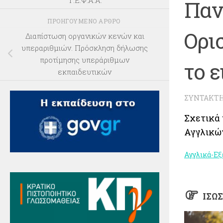
Τ.Ε.Φ.Α.Α.
Παν
ΠΡΟΗΓΟΎΜΕΝΟ ΆΡΘΡΟ
Ορι
Διαπίστωση οργανικών κενών και
υπεραριθμιών. Πρόσκληση δήλωσης
προτίμησης υπεράριθμων
το 
εκπαιδευτικών
ΣΥΝΤΆΚΤ
Σχετικά 
Αγγλικώ
Αγγλικά-Εξ
ΊΣΩ