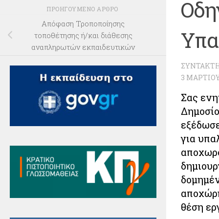
Οδη
ΠΡΟΗΓΟΎΜΕΝΟ ΆΡΘΡΟ
Απόφαση Τροποποίησης
Υπα
τοποθέτησης ή/και διάθεσης
αναπληρωτών εκπαιδευτικών
ΣΥΝΤΆΚΤ
3 ΜΑΡΤΊΟΥ
Σας ενη
Δημοσίο
εξέδωσε
για υπα
αποχωρο
δημιουρ
δομημέν
αποχώρη
θέση ερ