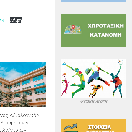
A4_
Λήψη
ΦΥΣΙΚΗ ΑΓΩΓΗ
νός Αξιολογικός
 Υποψηφίων
τών/ντριων