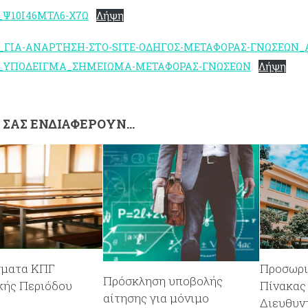
_Ψ10Ι46ΜΤΛ6-Χ7Ω
Λήψη
4_ΓΙΑ-ΑΝΑΡΤΗΣΗ-ΣΤΟ-SITE-ΟΔΗΓΟΣ-ΜΕΤΑΦΟΡΑΣ-ΓΝΩΣΕΩΝ_
5_ΥΠΟΔΕΙΓΜΑ_ΣΗΜΕΙΩΜΑ-ΜΕΤΑΦΟΡΑΣ-ΓΝΩΣΕΩΝ
Λήψη
Σ ΣΑΣ ΕΝΔΙΑΦΈΡΟΥΝ…
σματα ΚΠΓ
Προσωρι
Πρόσκληση υποβολής
κής Περιόδου
Πίνακας
αίτησης για μόνιμο
Διευθυν