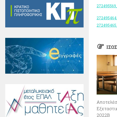
272495569
27249546
27249546
ΊΣΩ
Αποτελέ
Εξεταστι
2022Β