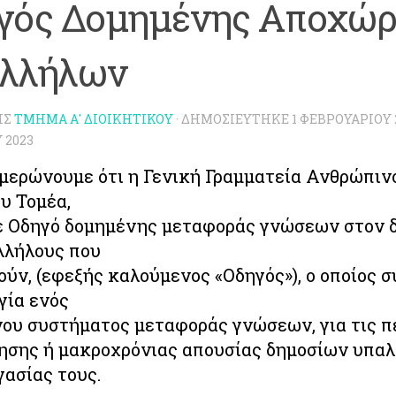
γός Δομημένης Αποχώ
λλήλων
ΗΣ
ΤΜΉΜΑ Α' ΔΙΟΙΚΗΤΙΚΟΎ
· ΔΗΜΟΣΙΕΎΤΗΚΕ
1 ΦΕΒΡΟΥΑΡΊΟΥ 
 2023
μερώνουμε ότι η Γενική Γραμματεία Ανθρώπιν
υ Τομέα,
 Οδηγό δομημένης μεταφοράς γνώσεων στον δ
λλήλους που
ύν, (εφεξής καλούμενος «Οδηγός»), ο οποίος σ
γία ενός
ου συστήματος μεταφοράς γνώσεων, για τις π
σης ή μακροχρόνιας απουσίας δημοσίων υπαλ
γασίας τους.