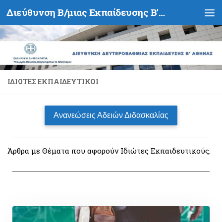
Διεύθυνση Β/μιας Εκπαίδευσης Β' Αθήνας - Υπουργείο Παιδείας, Θρησκευμάτων και Αθλητισμού- Ελληνική Δημοκρατία
Skip to content
ΙΔΙΏΤΕΣ ΕΚΠΑΙΔΕΥΤΙΚΟΊ
Ανανεώσεις Αδειών Διδασκαλίας
Άρθρα με Θέματα που αφορούν Ιδιώτες Εκπαιδευτικούς.