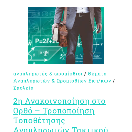
αναπληρωτές & ωρομίσθιοι
/
Θέματα
Αναπληρωτών & Ωρομισθίων Εκπ/κών
/
Σχολεία
2η Ανακοινοποίηση στο
Ορθό – Τροποποίηση
Τοποθέτησης
Αναπληρωτών Τακτικού