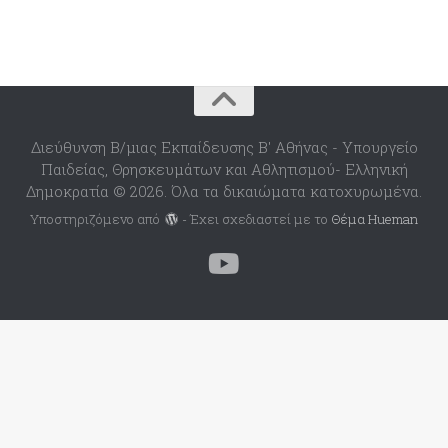
Διεύθυνση Β/μιας Εκπαίδευσης Β' Αθήνας - Υπουργείο
Παιδείας, Θρησκευμάτων και Αθλητισμού- Ελληνική
Δημοκρατία © 2026. Όλα τα δικαιώματα κατοχυρωμένα.
Υποστηριζόμενο από
- Έχει σχεδιαστεί με το
Θέμα Ηueman