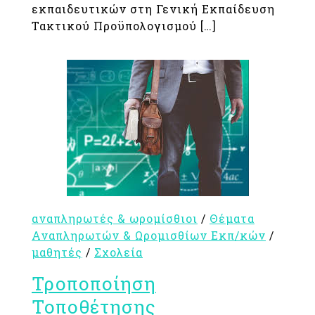
εκπαιδευτικών στη Γενική Εκπαίδευση
Τακτικού Προϋπολογισμού […]
αναπληρωτές & ωρομίσθιοι
/
Θέματα
Αναπληρωτών & Ωρομισθίων Εκπ/κών
/
μαθητές
/
Σχολεία
Τροποποίηση
Τοποθέτησης