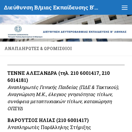
Διεύθυνση Β/μιας Εκπαίδευσης Β' Αθήνας - Υπουργείο Παιδείας, Θρησκευμάτων και Αθλητισμού- Ελληνική Δημοκρατία
Skip to content
ΑΝΑΠΛΗΡΩΤΈΣ & ΩΡΟΜΊΣΘΙΟΙ
ΤΕΝΝΕ ΑΛΕΞΑΝΔΡΑ (τηλ. 210 6001417, 210
6014181)
Αναπληρωτές Γενικής Παιδείας (ΠΔΕ & Τακτικού),
Αναγνώριση Μ.Κ., έλεγχος γνησιότητας τίτλων,
συνάφεια μεταπτυχιακών τίτλων, καταχώρηση
ΟΠΣΥΔ
ΒΑΡΟΥΤΣΟΣ ΗΛΙΑΣ (210 6001417)
Αναπληρωτές Παράλληλης Στήριξης