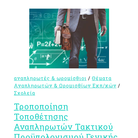
αναπληρωτές & ωρομίσθιοι
/
Θέματα
Αναπληρωτών & Ωρομισθίων Εκπ/κών
/
Σχολεία
Τροποποίηση
Τοποθέτησης
Αναπληρωτών Τακτικού
Προϋπολογισμού Γενικής