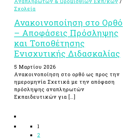
Αναπληρωτών & Ωρομισθίων Εκπ/κών
/
Σχολεία
Ανακοινοποίηση στο Ορθό
– Αποφάσεις Πρόσληψης
και Τοποθέτησης
Ενισχυτικής Διδασκαλίας
5 Μαρτίου 2026
Ανακοινοποίηση στο ορθό ως προς την
ημερομηνία Σχετικά με την απόφαση
πρόσληψης αναπληρωτών
Εκπαιδευτικών για […]
Posts
1
navigation
2